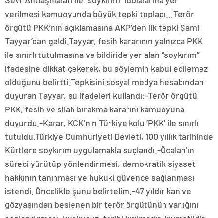
Sevr Antlaşmaları ile “soykırım” iddialarına yer
verilmesi kamuoyunda büyük tepki topladı…Terör
örgütü PKK’nın açıklamasına AKP’den ilk tepki Şamil
Tayyar’dan geldi.Tayyar, fesih kararının yalnızca PKK
ile sınırlı tutulmasına ve bildiride yer alan “soykırım”
ifadesine dikkat çekerek, bu söylemin kabul edilemez
olduğunu belirtti.Tepkisini sosyal medya hesabından
duyuran Tayyar, şu ifadeleri kullandı:-Terör örgütü
PKK, fesih ve silah bırakma kararını kamuoyuna
duyurdu.-Karar, KCK’nın Türkiye kolu ‘PKK’ ile sınırlı
tutuldu.Türkiye Cumhuriyeti Devleti, 100 yıllık tarihinde
Kürtlere soykırım uygulamakla suçlandı.-Öcalan’ın
süreci yürütüp yönlendirmesi, demokratik siyaset
hakkının tanınması ve hukuki güvence sağlanması
istendi. Öncelikle şunu belirtelim.-47 yıldır kan ve
gözyaşından beslenen bir terör örgütünün varlığını