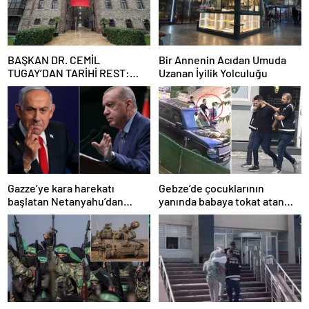
BAŞKAN DR. CEMİL
Bir Annenin Acıdan Umuda
TUGAY’DAN TARİHİ REST:
Uzanan İyilik Yolculuğu
“İZMİR’İN MALINA
ÇÖKTÜRMEM, HALKIN
HAKKINI KİMSEYE
YEDİRMEM!”
Gazze’ye kara harekatı
Gebze’de çocuklarının
başlatan Netanyahu’dan
yanında babaya tokat atan
Erdoğan’a küstah sözler
sürücü tutuklandı