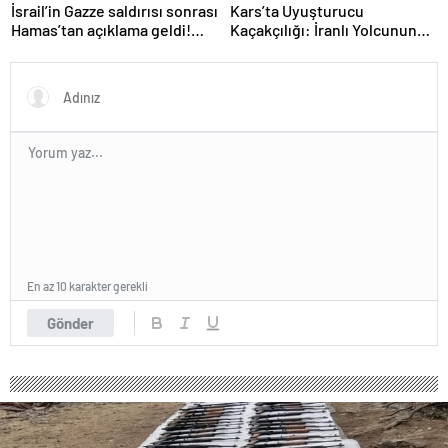
İsrail’in Gazze saldırısı sonrası
Kars’ta Uyuşturucu
Hamas’tan açıklama geldi!
Kaçakçılığı: İranlı Yolcunun
ABD’yi işaret ettiler
Makatında 203 Gram
Metamfetamin Bulundu
En az 10 karakter gerekli
Gönder