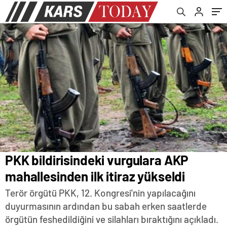
PKK bildirisindeki vurgulara AKP
mahallesinden ilk itiraz yükseldi
Terör örgütü PKK, 12. Kongresi'nin yapılacağını
duyurmasının ardından bu sabah erken saatlerde
örgütün feshedildiğini ve silahları bıraktığını açıkladı.