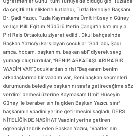
Öğretmenler Günü, tüm Türkiye’de olduğu gibi Tuzla’da
da çeşitli etkinliklerle kutlandı. Tuzla Belediye Başkanı
Dr. Şadi Yazıcı, Tuzla Kaymakamı Ümit Hüseyin Güney
ve İlçe Milli Eğitim Müdürü Metin Çangır’ın katılımıyla
Piri Reis Ortaokulu ziyaret edildi. Okul bahçesinde
Başkan Yazıcı’yı karşılayan çocuklar “Şadi abi, Şadi
amca, hocam, başkanım, başkan abi” diyerek sevgi
yumağı oluşturdular. “BENİM ARKADAŞLARIMA BİR
VAADİM VAR”Çocuklardan birisi “Başkanım benim
arkadaşlarıma bir vaadim var. Beni başkan seçmeleri
durumunda belediye başkanını sınıfa getireceğime söz
verdim” demesi üzerine Kaymakam Ümit Hüseyin
Güney ile beraber sınıfa giden Başkan Yazıcı, sınıf
başkanının vaadini yerine getirmesini sağladı. DERS
NİTELİĞİNDE NASİHAT Vaadini yerine getiren
öğrenciyi tebrik eden Başkan Yazıcı, “Vaatlerinin