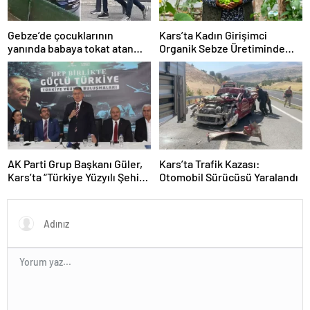
Gebze’de çocuklarının
Kars’ta Kadın Girişimci
yanında babaya tokat atan
Organik Sebze Üretiminde
sürücü tutuklandı
Başarı Elde Etti
AK Parti Grup Başkanı Güler,
Kars’ta Trafik Kazası:
Kars’ta “Türkiye Yüzyılı Şehir
Otomobil Sürücüsü Yaralandı
Buluşmaları”nda konuştu
Açıklaması