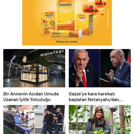
Bir Annenin Acıdan Umuda
Gazze’ye kara harekatı
Uzanan İyilik Yolculuğu
başlatan Netanyahu’dan
Erdoğan’a küstah sözler