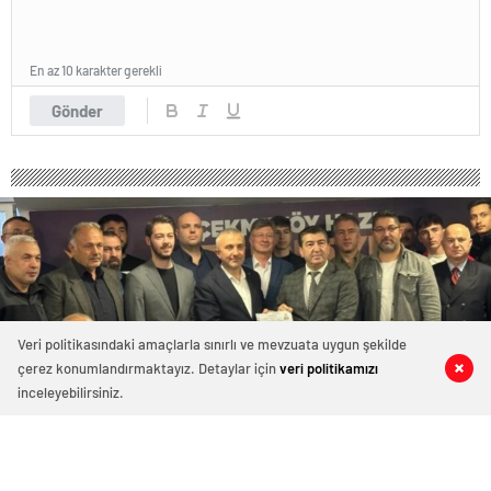
En az 10 karakter gerekli
Gönder
Veri politikasındaki amaçlarla sınırlı ve mevzuata uygun şekilde
çerez konumlandırmaktayız. Detaylar için
veri politikamızı
0
0
0
0
inceleyebilirsiniz.