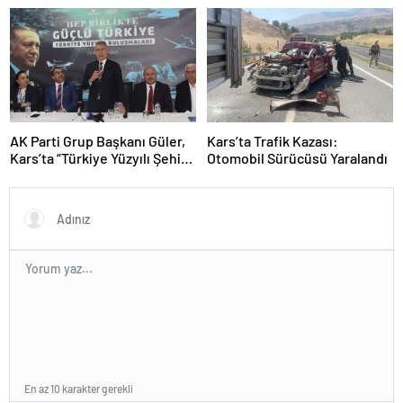
sürücü tutuklandı
Başarı Elde Etti
AK Parti Grup Başkanı Güler,
Kars’ta Trafik Kazası:
Kars’ta “Türkiye Yüzyılı Şehir
Otomobil Sürücüsü Yaralandı
Buluşmaları”nda konuştu
Açıklaması
En az 10 karakter gerekli