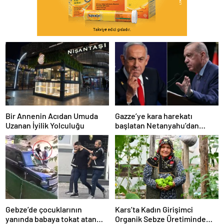
Bir Annenin Acıdan Umuda
Gazze’ye kara harekatı
Uzanan İyilik Yolculuğu
başlatan Netanyahu’dan
Erdoğan’a küstah sözler
Gebze’de çocuklarının
Kars’ta Kadın Girişimci
yanında babaya tokat atan
Organik Sebze Üretiminde