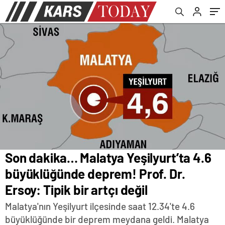
bir artçı değil
Gazze’de enkaz altında olurdu’
Son dakika… Malatya Yeşilyurt’ta 4.6
büyüklüğünde deprem! Prof. Dr.
Ersoy: Tipik bir artçı değil
Malatya'nın Yeşilyurt ilçesinde saat 12.34'te 4.6
büyüklüğünde bir deprem meydana geldi. Malatya