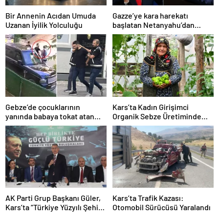
Bir Annenin Acıdan Umuda
Gazze’ye kara harekatı
Uzanan İyilik Yolculuğu
başlatan Netanyahu’dan
Erdoğan’a küstah sözler
Gebze’de çocuklarının
Kars’ta Kadın Girişimci
yanında babaya tokat atan
Organik Sebze Üretiminde
sürücü tutuklandı
Başarı Elde Etti
AK Parti Grup Başkanı Güler,
Kars’ta Trafik Kazası:
Kars’ta “Türkiye Yüzyılı Şehir
Otomobil Sürücüsü Yaralandı
Buluşmaları”nda konuştu