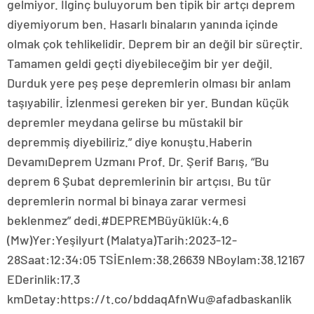
gelmiyor. İlginç buluyorum ben tipik bir artçı deprem
diyemiyorum ben. Hasarlı binaların yanında içinde
olmak çok tehlikelidir. Deprem bir an değil bir süreçtir.
Tamamen geldi geçti diyebileceğim bir yer değil.
Durduk yere peş peşe depremlerin olması bir anlam
taşıyabilir. İzlenmesi gereken bir yer. Bundan küçük
depremler meydana gelirse bu müstakil bir
depremmiş diyebiliriz.” diye konuştu.Haberin
DevamıDeprem Uzmanı Prof. Dr. Şerif Barış, “Bu
deprem 6 Şubat depremlerinin bir artçısı. Bu tür
depremlerin normal bi binaya zarar vermesi
beklenmez” dedi.#DEPREMBüyüklük:4.6
(Mw)Yer:Yeşilyurt (Malatya)Tarih:2023-12-
28Saat:12:34:05 TSİEnlem:38.26639 NBoylam:38.12167
EDerinlik:17.3
kmDetay:https://t.co/bddaqAfnWu@afadbaskanlik