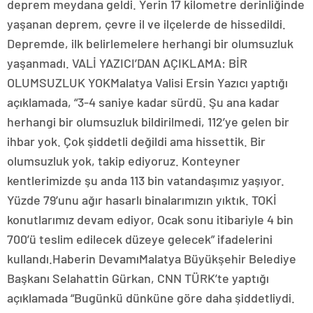
deprem meydana geldi. Yerin 17 kilometre derinliğinde
yaşanan deprem, çevre il ve ilçelerde de hissedildi.
Depremde, ilk belirlemelere herhangi bir olumsuzluk
yaşanmadı. VALİ YAZICI’DAN AÇIKLAMA: BİR
OLUMSUZLUK YOKMalatya Valisi Ersin Yazıcı yaptığı
açıklamada, “3-4 saniye kadar sürdü. Şu ana kadar
herhangi bir olumsuzluk bildirilmedi, 112’ye gelen bir
ihbar yok. Çok şiddetli değildi ama hissettik. Bir
olumsuzluk yok, takip ediyoruz. Konteyner
kentlerimizde şu anda 113 bin vatandaşımız yaşıyor.
Yüzde 79’unu ağır hasarlı binalarımızın yıktık. TOKİ
konutlarımız devam ediyor, Ocak sonu itibariyle 4 bin
700’ü teslim edilecek düzeye gelecek” ifadelerini
kullandı.Haberin DevamıMalatya Büyükşehir Belediye
Başkanı Selahattin Gürkan, CNN TÜRK’te yaptığı
açıklamada “Bugünkü dünküne göre daha şiddetliydi.