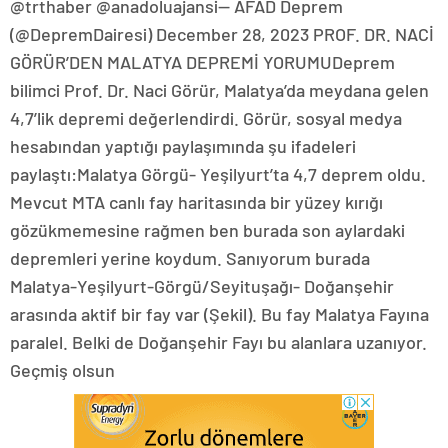
@trthaber @anadoluajansi— AFAD Deprem
(@DepremDairesi) December 28, 2023 PROF. DR. NACİ
GÖRÜR’DEN MALATYA DEPREMİ YORUMUDeprem
bilimci Prof. Dr. Naci Görür, Malatya’da meydana gelen
4,7’lik depremi değerlendirdi. Görür, sosyal medya
hesabından yaptığı paylaşımında şu ifadeleri
paylaştı:Malatya Görgü- Yeşilyurt’ta 4,7 deprem oldu.
Mevcut MTA canlı fay haritasında bir yüzey kırığı
gözükmemesine rağmen ben burada son aylardaki
depremleri yerine koydum. Sanıyorum burada
Malatya-Yeşilyurt-Görgü/Seyituşağı- Doğanşehir
arasında aktif bir fay var (Şekil). Bu fay Malatya Fayına
paralel. Belki de Doğanşehir Fayı bu alanlara uzanıyor.
Geçmiş olsun