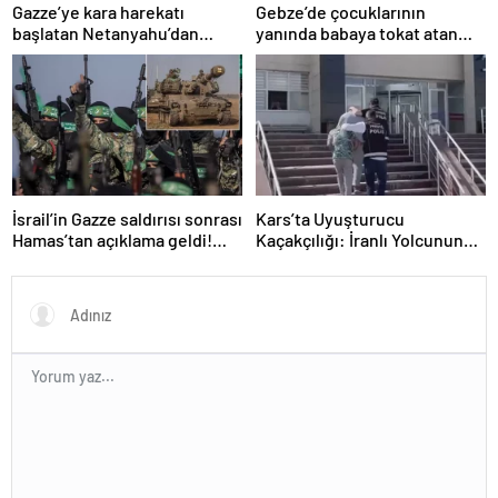
Gazze’ye kara harekatı
Gebze’de çocuklarının
başlatan Netanyahu’dan
yanında babaya tokat atan
Erdoğan’a küstah sözler
sürücü tutuklandı
İsrail’in Gazze saldırısı sonrası
Kars’ta Uyuşturucu
Hamas’tan açıklama geldi!
Kaçakçılığı: İranlı Yolcunun
ABD’yi işaret ettiler
Makatında 203 Gram
Metamfetamin Bulundu