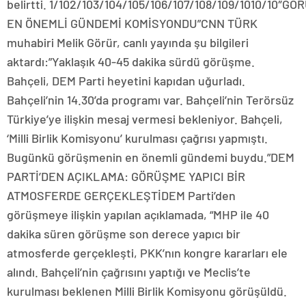
belirtti. 1/102/103/104/105/106/107/108/109/1010/10″G
EN ÖNEMLİ GÜNDEMİ KOMİSYONDU”CNN TÜRK
muhabiri Melik Görür, canlı yayında şu bilgileri
aktardı:”Yaklaşık 40-45 dakika sürdü görüşme.
Bahçeli, DEM Parti heyetini kapıdan uğurladı.
Bahçeli’nin 14.30’da programı var. Bahçeli’nin Terörsüz
Türkiye’ye ilişkin mesaj vermesi bekleniyor. Bahçeli,
‘Milli Birlik Komisyonu’ kurulması çağrısı yapmıştı.
Bugünkü görüşmenin en önemli gündemi buydu.”DEM
PARTİ’DEN AÇIKLAMA: GÖRÜŞME YAPICI BİR
ATMOSFERDE GERÇEKLEŞTİDEM Parti’den
görüşmeye ilişkin yapılan açıklamada, “MHP ile 40
dakika süren görüşme son derece yapıcı bir
atmosferde gerçekleşti, PKK’nın kongre kararları ele
alındı. Bahçeli’nin çağrısını yaptığı ve Meclis’te
kurulması beklenen Milli Birlik Komisyonu görüşüldü.