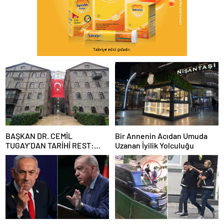
BAŞKAN DR. CEMİL
Bir Annenin Acıdan Umuda
TUGAY’DAN TARİHİ REST:
Uzanan İyilik Yolculuğu
“İZMİR’İN MALINA
ÇÖKTÜRMEM, HALKIN
HAKKINI KİMSEYE
YEDİRMEM!”