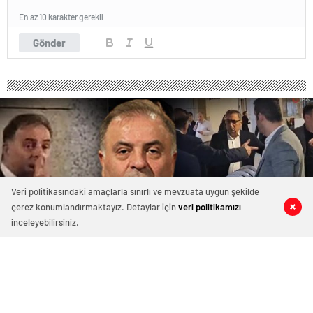
En az 10 karakter gerekli
Gönder
Veri politikasındaki amaçlarla sınırlı ve mevzuata uygun şekilde
çerez konumlandırmaktayız. Detaylar için
veri politikamızı
0
0
0
0
inceleyebilirsiniz.
Son dakika… İBB Başkanvekili Nuri
Aslan hakkında soruşturma