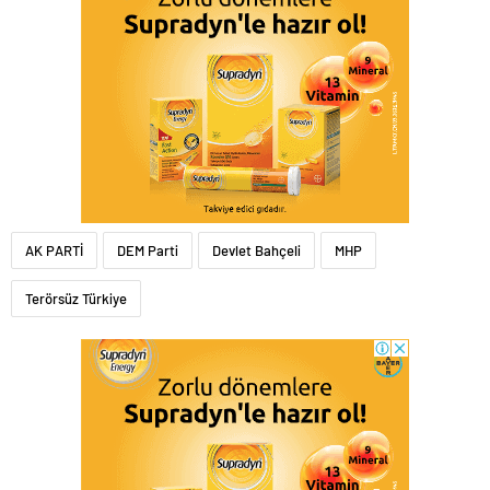
AK PARTİ
DEM Parti
Devlet Bahçeli
MHP
Terörsüz Türkiye