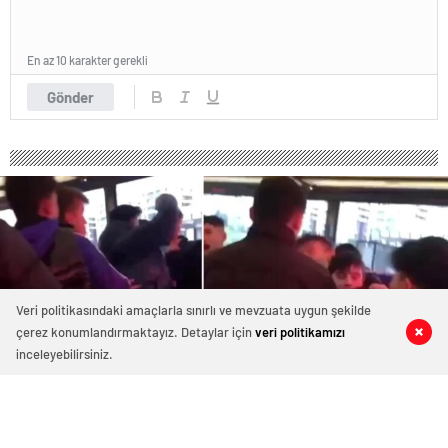
En az 10 karakter gerekli
Gönder
Veri politikasındaki amaçlarla sınırlı ve mevzuata uygun şekilde
çerez konumlandırmaktayız. Detaylar için
veri politikamızı
0
0
0
0
inceleyebilirsiniz.
Kahve zincirinde İsrail gerginliği!