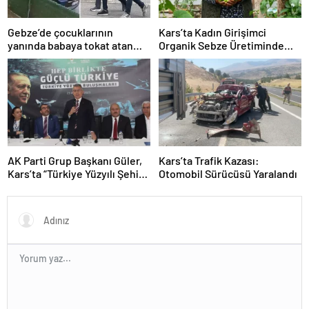
Gebze’de çocuklarının
Kars’ta Kadın Girişimci
yanında babaya tokat atan
Organik Sebze Üretiminde
sürücü tutuklandı
Başarı Elde Etti
AK Parti Grup Başkanı Güler,
Kars’ta Trafik Kazası:
Kars’ta “Türkiye Yüzyılı Şehir
Otomobil Sürücüsü Yaralandı
Buluşmaları”nda konuştu
Açıklaması