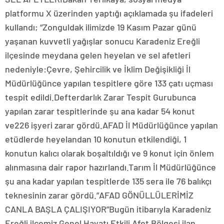
platformu X üzerinden yaptığı açıklamada şu ifadeleri
kullandı; “Zonguldak ilimizde 19 Kasım Pazar günü
yaşanan kuvvetli yağışlar sonucu Karadeniz Ereğli
ilçesinde meydana gelen heyelan ve sel afetleri
nedeniyle:Çevre, Şehircilik ve İklim Değişikliği İl
Müdürlüğünce yapılan tespitlere göre 133 çatı uçması
tespit edildi.Defterdarlık Zarar Tespit Gurubunca
yapılan zarar tespitlerinde şu ana kadar 54 konut
ve226 işyeri zarar gördü.AFAD İl Müdürlüğünce yapılan
etüdlerde heyelandan 10 konutun etkilendiği, 1
konutun kalıcı olarak boşaltıldığı ve 9 konut için önlem
alınmasına dair rapor hazırlandı.Tarım İl Müdürlüğünce
şu ana kadar yapılan tespitlerde 135 sera ile 76 balıkçı
teknesinin zarar gördü.”AFAD GÖNÜLLÜLERİMİZ
CANLA BAŞLA ÇALIŞIYOR”Bugün itibarıyla Karadeniz
Ereğli ilçemiz Genel Hayatı Etkili Afet Bölgesi ilan