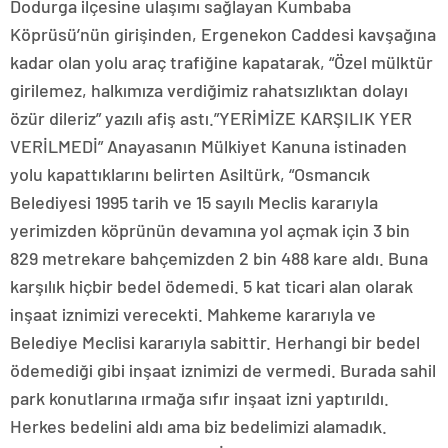
Dodurga ilçesine ulaşımı sağlayan Kumbaba
Köprüsü’nün girişinden, Ergenekon Caddesi kavşağına
kadar olan yolu araç trafiğine kapatarak, “Özel mülktür
girilemez, halkımıza verdiğimiz rahatsızlıktan dolayı
özür dileriz” yazılı afiş astı.”YERİMİZE KARŞILIK YER
VERİLMEDİ” Anayasanın Mülkiyet Kanuna istinaden
yolu kapattıklarını belirten Asiltürk, “Osmancık
Belediyesi 1995 tarih ve 15 sayılı Meclis kararıyla
yerimizden köprünün devamına yol açmak için 3 bin
829 metrekare bahçemizden 2 bin 488 kare aldı. Buna
karşılık hiçbir bedel ödemedi. 5 kat ticari alan olarak
inşaat iznimizi verecekti. Mahkeme kararıyla ve
Belediye Meclisi kararıyla sabittir. Herhangi bir bedel
ödemediği gibi inşaat iznimizi de vermedi. Burada sahil
park konutlarına ırmağa sıfır inşaat izni yaptırıldı.
Herkes bedelini aldı ama biz bedelimizi alamadık.