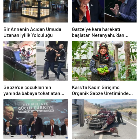
Bir Annenin Acıdan Umuda
Gazze’ye kara harekatı
Uzanan İyilik Yolculuğu
başlatan Netanyahu’dan
Erdoğan’a küstah sözler
Gebze’de çocuklarının
Kars’ta Kadın Girişimci
yanında babaya tokat atan
Organik Sebze Üretiminde
sürücü tutuklandı
Başarı Elde Etti